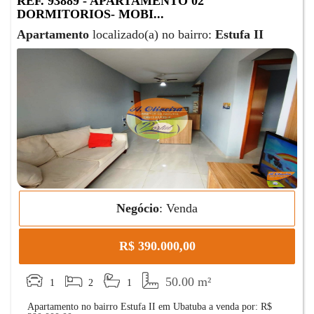
REF. 93889 - APARTAMENTO 02
DORMITORIOS- MOBI...
Apartamento
localizado(a) no bairro:
Estufa II
Negócio
:
Venda
R$ 390.000,00
50.00 m²
1
2
1
Apartamento no bairro Estufa II em Ubatuba a venda por: R$